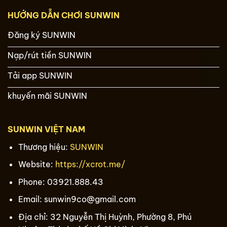
HƯỚNG DẪN CHƠI SUNWIN
Đăng ký SUNWIN
Nạp/rút tiền SUNWIN
Tải app SUNWIN
khuyến mãi SUNWIN
SUNWIN VIỆT NAM
Thương hiệu:
SUNWIN
Website:
https://xcrot.me/
Phone:
03921.888.43
Email:
sunwin9co@gmail.com
Địa chỉ:
32 Nguyễn Thị Huỳnh, Phường 8, Phú