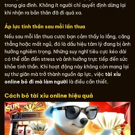
trong gia đình. Không ít người chỉ quyết định dừng lại
khi nhận ra bản thân đã đi quá xa.
Áp lực tinh thần sau mỗi lần thua
Nếu sau mỗi lần thua cược bạn cảm thấy lo lắng, căng
thẳng hoặc mất ngủ, đó là dấu hiệu tâm lý đang bị ảnh
hưởng nghiêm trọng. Những suy nghĩ tiêu cực kéo dài
có thể dẫn đến stress và ảnh hưởng trực tiếp đến sức
khỏe tinh thần. Khi hoạt động này không còn mang lại
sự thư giãn mà trở thành nguồn áp lực, việc
tài xỉu
online bỏ đi mà làm người
là điều cần thiết.
Cách bỏ tài xỉu online hiệu quả