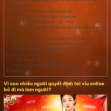
làm người?
Hệ lụy tài chính khi tham gia kéo dài
Ảnh hưởng tâm lý và các mối quan hệ
Nhận ra vòng xoáy thua – gỡ – thua
Dấu hiệu cho thấy bạn cần bỏ tài xỉu càng sớm càng
tốt
Mất kiểm soát thời gian và hành vi của mình
Vay mượn hoặc che giấu gia đình để chơi tiếp
Áp lực tinh thần sau mỗi lần thua
Cách bỏ tài xỉu online hiệu quả
Tự đặt giới hạn và xóa game
Tìm sự hỗ trợ từ gia đình và bạn bè
Kết luận
Vì sao nhiều người quyết định tài xỉu online
bỏ đi mà làm người?