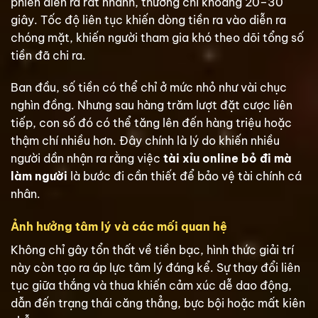
phiên diễn ra rất nhanh, thường chỉ khoảng 20–30
giây. Tốc độ liên tục khiến dòng tiền ra vào diễn ra
chóng mặt, khiến người tham gia khó theo dõi tổng số
tiền đã chi ra.
Ban đầu, số tiền có thể chỉ ở mức nhỏ như vài chục
nghìn đồng. Nhưng sau hàng trăm lượt đặt cược liên
tiếp, con số đó có thể tăng lên đến hàng triệu hoặc
thậm chí nhiều hơn. Đây chính là lý do khiến nhiều
người dần nhận ra rằng việc
tài xỉu online bỏ đi mà
làm người
là bước đi cần thiết để bảo vệ tài chính cá
nhân.
Ảnh hưởng tâm lý và các mối quan hệ
Không chỉ gây tổn thất về tiền bạc, hình thức giải trí
này còn tạo ra áp lực tâm lý đáng kể. Sự thay đổi liên
tục giữa thắng và thua khiến cảm xúc dễ dao động,
dẫn đến trạng thái căng thẳng, bực bội hoặc mất kiên