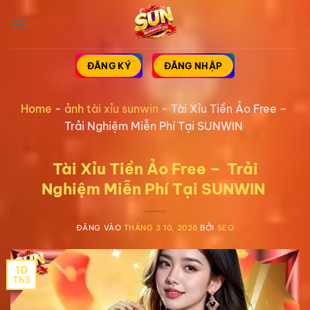
Bỏ
qua
nội
dung
ĐĂNG KÝ
ĐĂNG NHẬP
Home
-
ảnh tài xỉu sunwin
-
Tài Xỉu Tiền Ảo Free –
Trải Nghiệm Miễn Phí Tại SUNWIN
Tài Xỉu Tiền Ảo Free – Trải
Nghiệm Miễn Phí Tại SUNWIN
ĐĂNG VÀO
THÁNG 3 10, 2026
BỞI
SEO
10
Th3