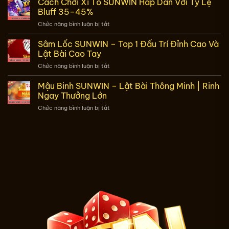
Cách Chơi Xì Tố SUNWIN Hấp Dẫn Với Tỷ Lệ
Đổi
–
Thưởng
Bluff 35–45%
Thử
SUNWIN
Chức năng bình luận bị tắt
ở
Thách
Trong
Cách
Bản
3
Chơi
Sâm Lốc SUNWIN – Top 1 Đấu Trí Đỉnh Cao Và
Lĩnh
Phút
Xì
Game
Lật Bài Cao Tay
Tố
Bài
Chức năng bình luận bị tắt
ở
SUNWIN
Đỉnh
Sâm
Hấp
Cao
Lốc
Mậu Binh SUNWIN – Lật Bài Thông Minh | Rinh
Dẫn
SUNWIN
Với
Ngay Thưởng Lớn
–
Tỷ
Chức năng bình luận bị tắt
ở
Top
Lệ
Mậu
1
Bluff
Binh
Đấu
35–
SUNWIN
Trí
45%
–
Đỉnh
Lật
Cao
Bài
Và
Thông
Lật
Minh
Bài
|
Cao
Rinh
Tay
Ngay
Thưởng
Lớn