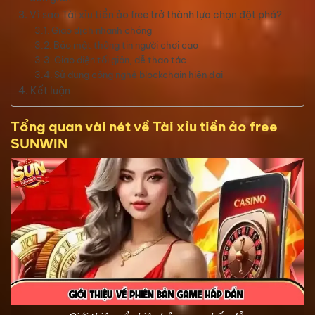
Vì sao Tài xỉu tiền ảo free trở thành lựa chọn đột phá?
Giao dịch nhanh chóng
Bảo mật thông tin người chơi cao
Giao diện tối giản, dễ thao tác
Sử dụng công nghệ blockchain hiện đại
Kết luận
Tổng quan vài nét về Tài xỉu tiền ảo free
SUNWIN