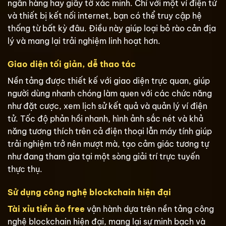
ngân hàng hay giấy tờ xác minh. Chỉ với một ví điện tử
và thiết bị kết nối internet, bạn có thể truy cập hệ
thống từ bất kỳ đâu. Điều này giúp loại bỏ rào cản địa
lý và mang lại trải nghiệm linh hoạt hơn.
Giao diện tối giản, dễ thao tác
Nền tảng được thiết kế với giao diện trực quan, giúp
người dùng nhanh chóng làm quen với các chức năng
như đặt cược, xem lịch sử kết quả và quản lý ví điện
tử. Tốc độ phản hồi nhanh, hình ảnh sắc nét và khả
năng tương thích trên cả điện thoại lẫn máy tính giúp
trải nghiệm trở nên mượt mà, tạo cảm giác tương tự
như đang tham gia tại một sòng giải trí trực tuyến
thực thụ.
Sử dụng công nghệ blockchain hiện đại
Tài xỉu tiền ảo free
vận hành dựa trên nền tảng công
nghệ blockchain hiện đại, mang lại sự minh bạch và