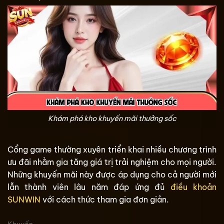
Khám phá kho khuyến mãi thưởng sốc
Cổng game thường xuyên triển khai nhiều chương trình
ưu đãi nhằm gia tăng giá trị trải nghiệm cho mọi người.
Những khuyến mãi này được áp dụng cho cả người mới
lẫn thành viên lâu năm đáp ứng đủ
điều khoản
SUNWIN
với cách thức tham gia đơn giản.