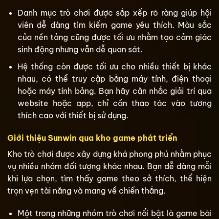
Danh mục trò chơi được sắp xếp rõ ràng giúp hội
viên dễ dàng tìm kiếm game yêu thích. Màu sắc
của nền tảng cũng được tối ưu nhằm tạo cảm giác
sinh động nhưng vẫn dễ quan sát.
Hệ thống còn được tối ưu cho nhiều thiết bị khác
nhau, có thể truy cập bằng máy tính, điện thoại
hoặc máy tính bảng. Bạn hãy cân nhắc giải trí qua
website hoặc app, chỉ cần thao tác vào tương
thích cao với thiết bị sử dụng.
Giới thiệu Sunwin qua kho game phát triển
Kho trò chơi được xây dựng khá phong phú nhằm phục
vụ nhiều nhóm đối tượng khác nhau. Bạn dễ dàng mỗi
khi lựa chọn, tìm thấy game theo sở thích, thể hiện
trọn vẹn tài năng và mang về chiến thắng.
Một trong những nhóm trò chơi nổi bật là game bài