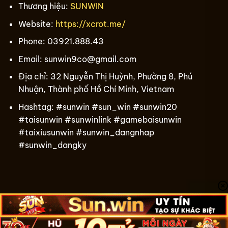
Thương hiệu:
SUNWIN
Website:
https://xcrot.me/
Phone:
03921.888.43
Email:
sunwin9co@gmail.com
Địa chỉ:
32 Nguyễn Thị Huỳnh, Phường 8, Phú
Nhuận, Thành phố Hồ Chí Minh, Vietnam
Hashtag: #sunwin #sun_win #sunwin20
#taisunwin #sunwinlink #gamebaisunwin
#taixiusunwin #sunwin_dangnhap
#sunwin_dangky
Copyright 2026 ©
- xcrot.me - Sunwin Chính Thức 2026