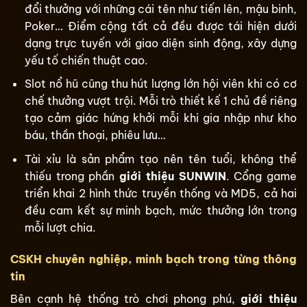
đổi thưởng với những cái tên như tiến lên, mậu binh,
Poker… Điểm cộng tất cả đều được tái hiện dưới
dạng trực tuyến với giao diện sinh động, xây dựng
yếu tố chiến thuật cao.
Slot nổ hũ cũng thu hút lượng lớn hội viên khi có cơ
chế thưởng vượt trội. Mỗi trò thiết kế 1 chủ đề riêng
tạo cảm giác hứng khởi mỗi khi gia nhập như kho
báu, thần thoại, phiêu lưu…
Tài xỉu là sản phẩm tạo nên tên tuổi, không thể
thiếu trong phần
giới thiệu
SUNWIN
. Cổng game
triển khai 2 hình thức truyền thống và MD5, cả hai
đều cam kết sự minh bạch, mức thưởng lớn trong
mỗi lượt chia.
CSKH chuyên nghiệp, minh bạch trong từng thông
tin
Bên cạnh hệ thống trò chơi phong phú,
giới thiệu