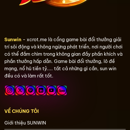
Sunwin
- xcrot.me là cổng game bài đổi thưởng giải
trí sôi động và không ngừng phát triển, nơi người chơi
có thể đắm chìm trong không gian đầy phấn khích và
phần thưởng hấp dẫn. Game bài đổi thưởng, lô đề
mạng, nổ hũ tiền tỷ.... tất cả những gì cần, sun win
đều có và làm rất tốt.
VỀ CHÚNG TÔI
Giới thiệu SUNWIN