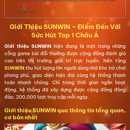
Giới thiệu SUNWIN qua chương trình khuyến mãi hiện
có
Kết luận
Giới Thiệu SUNWIN – Điểm Đến Với
Sức Hút Top 1 Châu Á
Giới thiệu SUNWIN
hiện đang là một trong những
cổng game bài đổi thưởng được cộng đồng đánh giá
cao trên thị trường giải trí trực tuyến. Nền tảng
SUNWIN
thu hút lượng lớn người dùng nhờ kho trò chơi
phong phú, giao diện hiện đại cùng hệ thống thanh
toán nhanh chóng. Chỉ trong thời gian ngắn hoạt
động, hệ thống đã xây dựng được cộng đồng đông
đảo, 200,000 lượt truy cập mỗi ngày.
Giới thiệu SUNWIN qua thông tin tổng quan,
cơ bản nhất