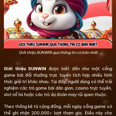
Giới thiệu SUNWIN qua thông tin cơ bản nhất
Giới thiệu SUNWIN
được biết đến như một cổng
game bài đổi thưởng trực tuyến tích hợp nhiều hình
thức giải trí khác nhau. Tại đây, người dùng có thể trải
nghiệm các trò game bài dân gian, casino trực tuyến,
slot nổ hũ hoặc các trò dự đoán may rủi quen thuộc.
Theo thống kê từ cộng đồng, mỗi ngày cổng game có
thể ghi nhận 200,000+ lượt tham gia. Điều này cho