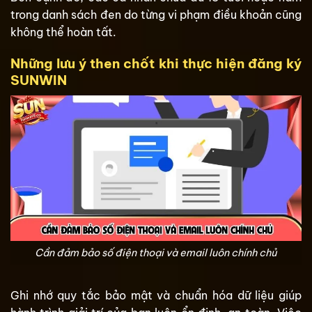
trong danh sách đen do từng vi phạm điều khoản cũng
không thể hoàn tất.
Những lưu ý then chốt khi thực hiện đăng ký
SUNWIN
Cần đảm bảo số điện thoại và email luôn chính chủ
Ghi nhớ quy tắc bảo mật và chuẩn hóa dữ liệu giúp