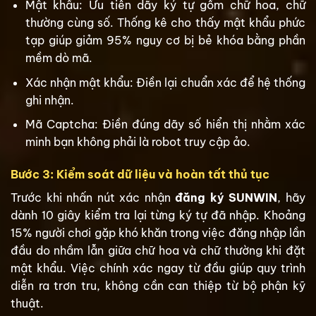
Mật khẩu: Ưu tiên dãy ký tự gồm chữ hoa, chữ
thường cùng số. Thống kê cho thấy mật khẩu phức
tạp giúp giảm 95% nguy cơ bị bẻ khóa bằng phần
mềm dò mã.
Xác nhận mật khẩu: Điền lại chuẩn xác để hệ thống
ghi nhận.
Mã Captcha: Điền đúng dãy số hiển thị nhằm xác
minh bạn không phải là robot truy cập ảo.
Bước 3: Kiểm soát dữ liệu và hoàn tất thủ tục
Trước khi nhấn nút xác nhận
đăng ký SUNWIN
, hãy
dành 10 giây kiểm tra lại từng ký tự đã nhập. Khoảng
15% người chơi gặp khó khăn trong việc đăng nhập lần
đầu do nhầm lẫn giữa chữ hoa và chữ thường khi đặt
mật khẩu. Việc chính xác ngay từ đầu giúp quy trình
diễn ra trơn tru, không cần can thiệp từ bộ phận kỹ
thuật.