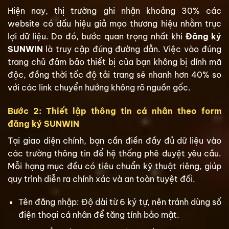
Hiện nay, thị trường ghi nhận khoảng 30% các
website có dấu hiệu giả mạo thương hiệu nhằm trục
lợi dữ liệu. Do đó, bước quan trọng nhất khi
Đăng ký
SUNWIN
là truy cập đúng đường dẫn. Việc vào đúng
trang chủ đảm bảo thiết bị của bạn không bị dính mã
độc, đồng thời tốc độ tải trang sẽ nhanh hơn 40% so
với các link chuyển hướng không rõ nguồn gốc.
Bước 2: Thiết lập thông tin cá nhân theo form
đăng ký SUNWIN
Tại giao diện chính, bạn cần điền đầy đủ dữ liệu vào
các trường thông tin để hệ thống phê duyệt yêu cầu.
Mỗi hạng mục đều có tiêu chuẩn kỹ thuật riêng, giúp
quy trình diễn ra chính xác và an toàn tuyệt đối.
Tên đăng nhập: Độ dài từ 6 ký tự, nên tránh dùng số
điện thoại cá nhân để tăng tính bảo mật.