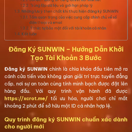
Trùng lặp dữ liệu và giới hạn pháp lý
Những lưu ý then chốt khi thực hiện đăng ký SUNWIN
Tầm quan trọng của việc cung cấp chính chủ về số
điện thoại và email
Ý thức tự bảo mật đối với tài khoản cá nhân
Kết luận
Đăng Ký SUNWIN – Hướng Dẫn Khởi
Tạo Tài Khoản 3 Bước
Đăng ký SUNWIN
chính là chìa khóa đầu tiên mở ra
cánh cửa tiến vào không gian giải trí trực tuyến đẳng
cấp, nơi sự an toàn cùng tính minh bạch được đặt lên
hàng đầu. Với quy trình vận hành đã được
https://xcrot.me/
tối ưu hóa, người chơi chỉ mất
khoảng 2 phút để sở hữu một ID cá nhân hợp lệ.
Quy trình đăng ký SUNWIN chuẩn xác dành
cho người mới