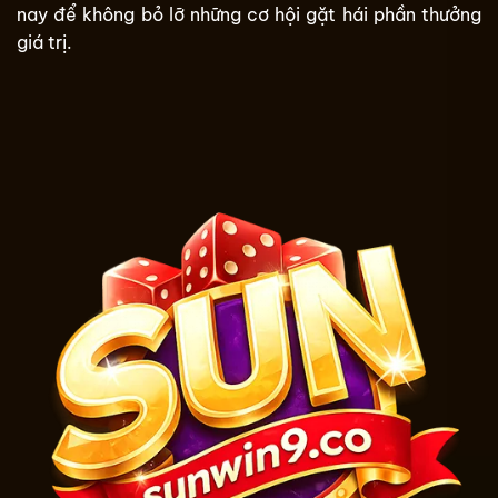
nay để không bỏ lỡ những cơ hội gặt hái phần thưởng
giá trị.